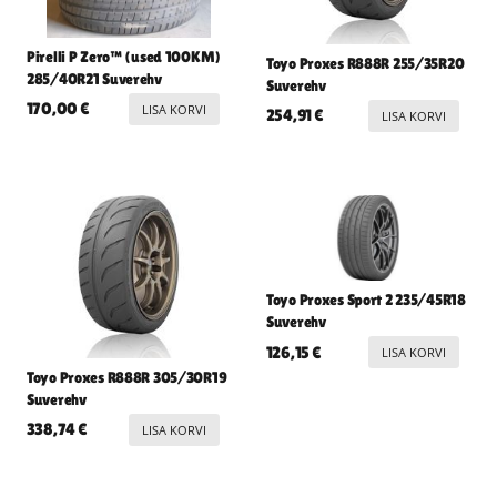
Pirelli P Zero™ (used 100KM)
Toyo Proxes R888R 255/35R20
285/40R21 Suverehv
Suverehv
170,00
€
LISA KORVI
254,91
€
LISA KORVI
Toyo Proxes Sport 2 235/45R18
Suverehv
126,15
€
LISA KORVI
Toyo Proxes R888R 305/30R19
Suverehv
338,74
€
LISA KORVI