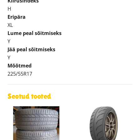
Kiirusindeks
H
Eripära
XL
Lume peal sõitmiseks
Y
Jää peal sõitmiseks
Y
Mõõtmed
225/55R17
Seotud tooted