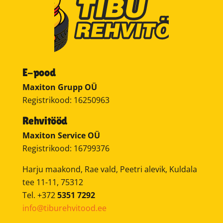
E-pood
Maxiton Grupp OÜ
Registrikood: 16250963
Rehvitööd
Maxiton Service OÜ
Registrikood: 16799376
Harju maakond, Rae vald, Peetri alevik, Kuldala
tee 11-11, 75312
Tel. +372
5351 7292
info@tiburehvitood.ee