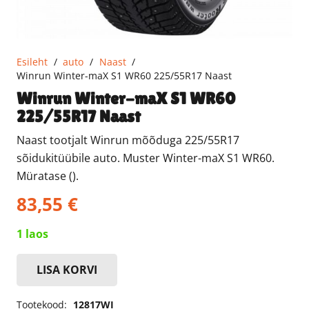
Esileht
/
auto
/
Naast
/
Winrun Winter-maX S1 WR60 225/55R17 Naast
Winrun Winter-maX S1 WR60
225/55R17 Naast
Naast tootjalt Winrun mõõduga 225/55R17
sõidukitüübile auto. Muster Winter-maX S1 WR60.
Müratase ().
83,55
€
1 laos
LISA KORVI
Winrun
Winter-
Tootekood:
12817WI