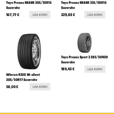
Toyo Proxes R888R 205/55R16
Toyo Proxes R888R 255/50R16
Suverehv
Suverehv
167,77
€
229,03
€
LISA KORVI
LISA KORVI
Toyo Proxes Sport 2 285/30R20
Suverehv
189,43
€
LISA KORVI
Winrun R330 W-silent
205/50R17 Suverehv
58,50
€
LISA KORVI