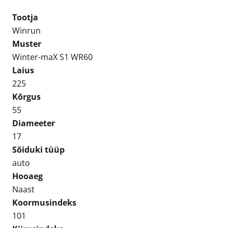
maX
S1
Tootja
WR60
Winrun
225/55R17
Muster
Naast
Winter-maX S1 WR60
kogus
Laius
225
Kõrgus
55
Diameeter
17
Sõiduki tüüp
auto
Hooaeg
Naast
Koormusindeks
101