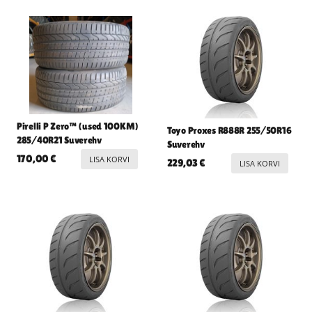
Pirelli P Zero™ (used 100KM)
Toyo Proxes R888R 255/50R16
285/40R21 Suverehv
Suverehv
170,00
€
LISA KORVI
229,03
€
LISA KORVI