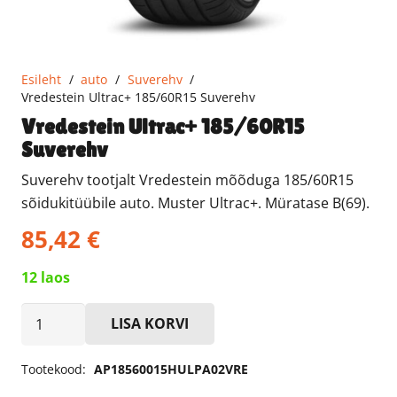
Esileht
/
auto
/
Suverehv
/
Vredestein Ultrac+ 185/60R15 Suverehv
Vredestein Ultrac+ 185/60R15
Suverehv
Suverehv tootjalt Vredestein mõõduga 185/60R15
sõidukitüübile auto. Muster Ultrac+. Müratase B(69).
85,42
€
12 laos
Vredestein
LISA KORVI
Ultrac+
185/60R15
Tootekood:
AP18560015HULPA02VRE
Suverehv