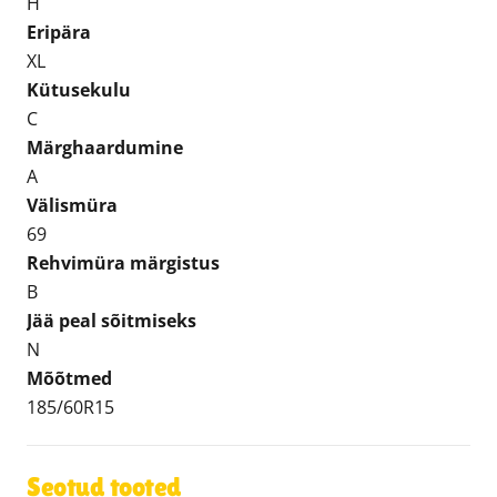
H
Eripära
XL
Kütusekulu
C
Märghaardumine
A
Välismüra
69
Rehvimüra märgistus
B
Jää peal sõitmiseks
N
Mõõtmed
185/60R15
Seotud tooted