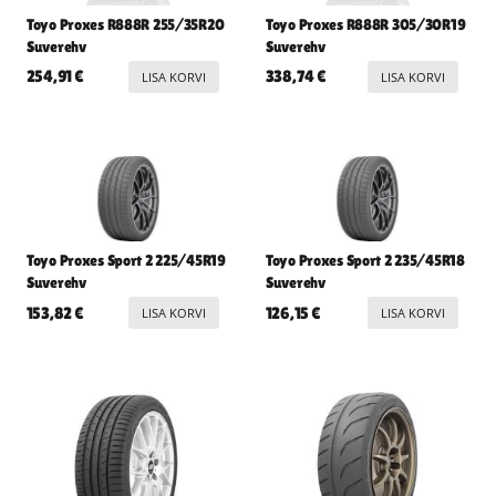
Toyo Proxes R888R 255/35R20
Toyo Proxes R888R 305/30R19
Suverehv
Suverehv
254,91
€
338,74
€
LISA KORVI
LISA KORVI
Toyo Proxes Sport 2 225/45R19
Toyo Proxes Sport 2 235/45R18
Suverehv
Suverehv
153,82
€
126,15
€
LISA KORVI
LISA KORVI