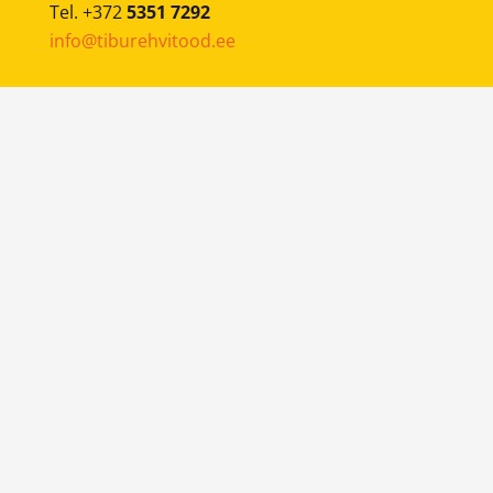
Tel. +372
5351 7292
info@tiburehvitood.ee
Mobiilne rehvivahetus
on teenus, kus meie
sõidame mobiilse rehvivahetusautoga kliendi
juurde ning teostame soovitud tööd.
BRONEERI AEG
© 2024-2026
Tibu Rehvitööd
KODULEHE TEGEMINE