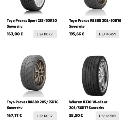
Toyo Proxes Sport 235/50R20
Toyo Proxes R888R 205/50R16
Suverehv
Suverehv
163,00
€
195,66
€
LISA KORVI
LISA KORVI
Toyo Proxes R888R 205/55R16
Winrun R330 W-silent
Suverehv
205/50R17 Suverehv
167,77
€
58,50
€
LISA KORVI
LISA KORVI