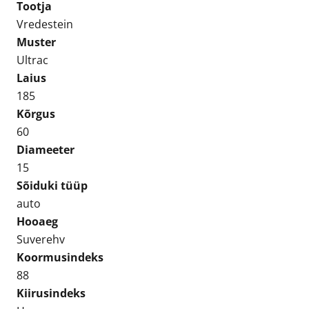
Tootja
kogus
Vredestein
Muster
Ultrac
Laius
185
Kõrgus
60
Diameeter
15
Sõiduki tüüp
auto
Hooaeg
Suverehv
Koormusindeks
88
Kiirusindeks