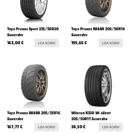
Toyo Proxes Sport 235/50R20
Toyo Proxes R888R 205/50R16
Suverehv
Suverehv
163,00
€
195,66
€
LISA KORVI
LISA KORVI
Toyo Proxes R888R 205/55R16
Winrun R330 W-silent
Suverehv
205/50R17 Suverehv
167,77
€
58,50
€
LISA KORVI
LISA KORVI