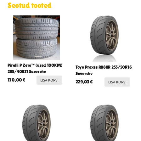
Seotud tooted
Pirelli P Zero™ (used 100KM)
Toyo Proxes R888R 255/50R16
285/40R21 Suverehv
Suverehv
170,00
€
LISA KORVI
229,03
€
LISA KORVI