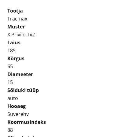
Tx2
Tootja
185/65R15
Tracmax
Suverehv
Muster
kogus
X Privilo Tx2
Laius
185
Kõrgus
65
Diameeter
15
Sõiduki tüüp
auto
Hooaeg
Suverehv
Koormusindeks
88