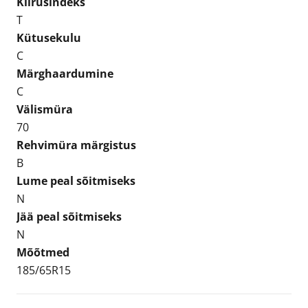
Kiirusindeks
T
Kütusekulu
C
Märghaardumine
C
Välismüra
70
Rehvimüra märgistus
B
Lume peal sõitmiseks
N
Jää peal sõitmiseks
N
Mõõtmed
185/65R15