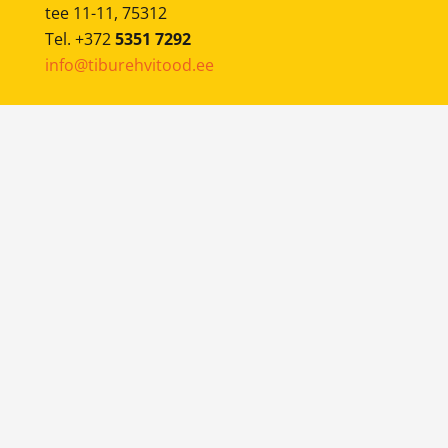
tee 11-11, 75312
Tel. +372
5351 7292
info@tiburehvitood.ee
Mobiilne rehvivahetus
on teenus, kus meie
sõidame mobiilse rehvivahetusautoga kliendi
juurde ning teostame soovitud tööd.
BRONEERI AEG
© 2024-2026
Tibu Rehvitööd
KODULEHE TEGEMINE