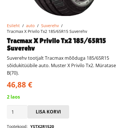
Esileht
/
auto
/
Suverehv
/
Tracmax X Privilo Tx2 185/65R15 Suverehv
Tracmax X Privilo Tx2 185/65R15
Suverehv
Suverehv tootjalt Tracmax mõõduga 185/65R15
sõidukitüübile auto. Muster X Privilo Tx2. Müratase
B(70).
46,88
€
2 laos
Tracmax
LISA KORVI
X
Privilo
Tootekood:
YSTX2R1520