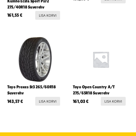
Kumho Ecsta Sport Ps72
275/40R18 Suverehv
161,55
€
LISA KORVI
Toyo Proxes St3 265/60R18
Toyo Open Country A/T
Suverehv
275/65R18 Suverehv
143,57
€
161,03
€
LISA KORVI
LISA KORVI