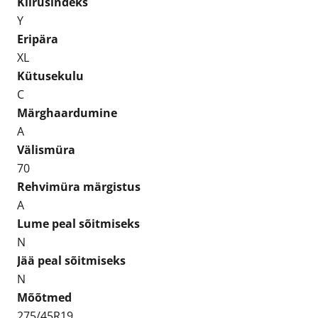
Kiirusindeks
Y
Eripära
XL
Kütusekulu
C
Märghaardumine
A
Välismüra
70
Rehvimüra märgistus
A
Lume peal sõitmiseks
N
Jää peal sõitmiseks
N
Mõõtmed
275/45R19