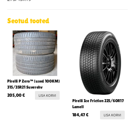
Seotud tooted
Pirelli P Zero™ (used 100KM)
315/35R21 Suverehv
205,00
€
LISA KORVI
Pirelli Ice Friction 225/60R17
Lamell
184,47
€
LISA KORVI