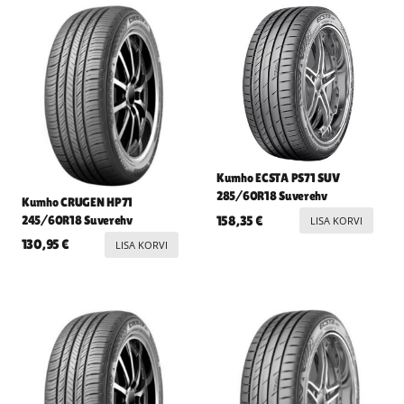
Kumho ECSTA PS71 SUV
285/60R18 Suverehv
Kumho CRUGEN HP71
245/60R18 Suverehv
158,35
€
LISA KORVI
130,95
€
LISA KORVI