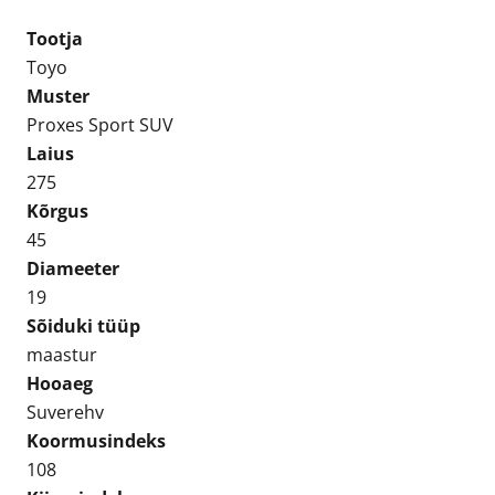
SUV
Tootja
275/45R19
Toyo
Suverehv
Muster
kogus
Proxes Sport SUV
Laius
275
Kõrgus
45
Diameeter
19
Sõiduki tüüp
maastur
Hooaeg
Suverehv
Koormusindeks
108