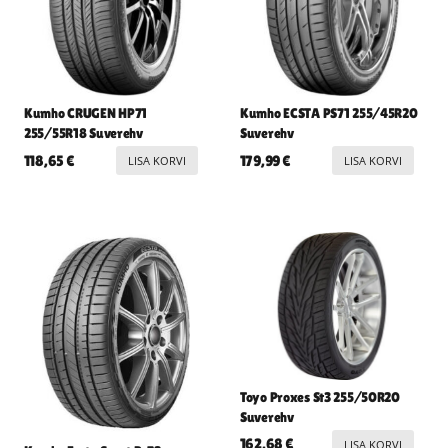
Kumho CRUGEN HP71
Kumho ECSTA PS71 255/45R20
255/55R18 Suverehv
Suverehv
118,65
€
179,99
€
LISA KORVI
LISA KORVI
Toyo Proxes St3 255/50R20
Suverehv
162,68
€
LISA KORVI