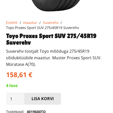
Esileht
/
maastur
/
Suverehv
/
Toyo Proxes Sport SUV 275/45R19 Suverehv
Toyo Proxes Sport SUV 275/45R19
Suverehv
Suverehv tootjalt Toyo mõõduga 275/45R19
sõidukitüübile maastur. Muster Proxes Sport SUV.
Müratase A(70).
158,61
€
4 laos
Toyo
LISA KORVI
Proxes
Sport
Tootekood:
4019600TO