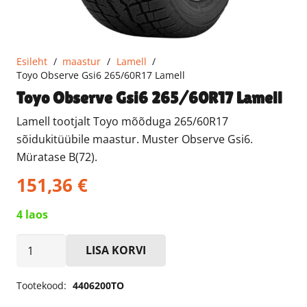
Esileht
/
maastur
/
Lamell
/
Toyo Observe Gsi6 265/60R17 Lamell
Toyo Observe Gsi6 265/60R17 Lamell
Lamell tootjalt Toyo mõõduga 265/60R17
sõidukitüübile maastur. Muster Observe Gsi6.
Müratase B(72).
151,36
€
4 laos
Toyo
LISA KORVI
Observe
Gsi6
Tootekood:
4406200TO
265/60R17