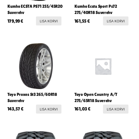
Kumho ECSTA PS71 255/45R20
Kumho Ecsta Sport Ps72
Suverehv
275/40R18 Suverehv
179,99
€
161,55
€
LISA KORVI
LISA KORVI
Toyo Proxes St3 265/60R18
Toyo Open Country A/T
Suverehv
275/65R18 Suverehv
143,57
€
161,03
€
LISA KORVI
LISA KORVI