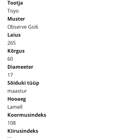
Tootja
Lamell
Toyo
kogus
Muster
Observe Gsi6
Laius
265
Kõrgus
60
Diameeter
17
Sõiduki tüüp
maastur
Hooaeg
Lamell
Koormusindeks
108
Kiirusindeks