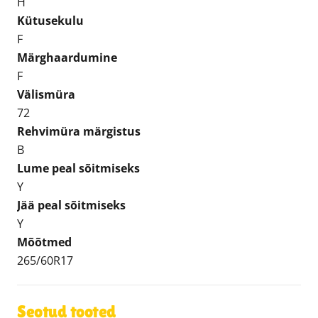
H
Kütusekulu
F
Märghaardumine
F
Välismüra
72
Rehvimüra märgistus
B
Lume peal sõitmiseks
Y
Jää peal sõitmiseks
Y
Mõõtmed
265/60R17
Seotud tooted