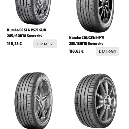
Kumho ECSTA PS71 SUV
285/60R18 Suverehv
Kumho CRUGEN HP71
255/55R18 Suverehv
158,35
€
LISA KORVI
118,65
€
LISA KORVI