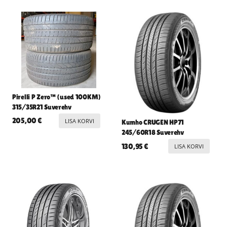
Pirelli P Zero™ (used 100KM)
315/35R21 Suverehv
205,00
€
LISA KORVI
Kumho CRUGEN HP71
245/60R18 Suverehv
130,95
€
LISA KORVI