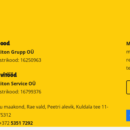
pood
M
m
iton Grupp OÜ
r
strikood: 16250963
t
vitööd
iton Service OÜ
strikood: 16799376
u maakond, Rae vald, Peetri alevik, Kuldala tee 11-
75312
 +372
5351 7292