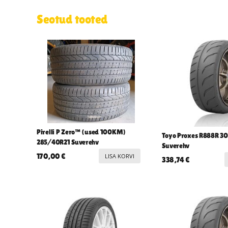
Seotud tooted
Pirelli P Zero™ (used 100KM)
Toyo Proxes R888R 3
285/40R21 Suverehv
Suverehv
170,00
€
LISA KORVI
338,74
€