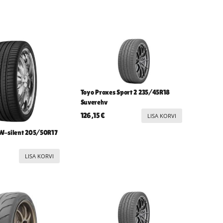
Toyo Proxes Sport 2 235/45R18
Suverehv
126,15
€
LISA KORVI
W-silent 205/50R17
LISA KORVI