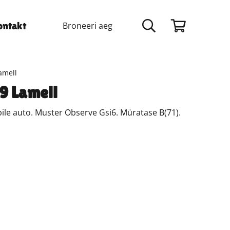
Broneeri aeg
ontakt
amell
9 Lamell
le auto. Muster Observe Gsi6. Müratase B(71).