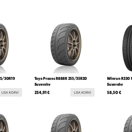
05/30R19
Toyo Proxes R888R 255/35R20
Winrun R330 
Suverehv
Suverehv
254,91
€
58,50
€
LISA KORVI
LISA KORVI