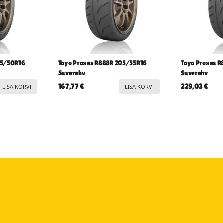
05/50R16
Toyo Proxes R888R 205/55R16
Toyo Proxes 
Suverehv
Suverehv
167,77
€
229,03
€
LISA KORVI
LISA KORVI