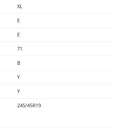
XL
E
E
71
B
Y
Y
245/45R19