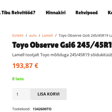
a Tibu Rehvitööd?
Hinnakiri
Rehvipood
K
Esileht
/
auto
/
Lamell
/
Toyo Observe Gsi6 245/45R19 L
Toyo Observe Gsi6 245/45R1
Lamell tootjalt Toyo mõõduga 245/45R19 sõidukitüübi
193,87
€
8 laos
Toyo
LISA KORVI
Observe
Gsi6
Tootekood:
1342600TO