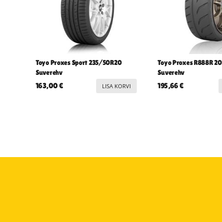
Toyo Proxes Sport 235/50R20
Toyo Proxes R888R 2
Suverehv
Suverehv
163,00
€
195,66
€
LISA KORVI