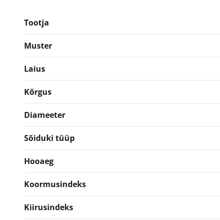
245/45R19
Lamell
Tootja
kogus
Muster
Laius
Kõrgus
Diameeter
Sõiduki tüüp
Hooaeg
Koormusindeks
Kiirusindeks