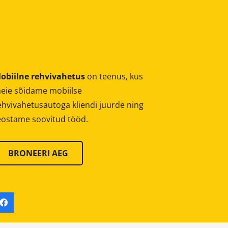
obiilne rehvivahetus
on teenus, kus
eie sõidame mobiilse
ehvivahetusautoga kliendi juurde ning
eostame soovitud tööd.
BRONEERI AEG