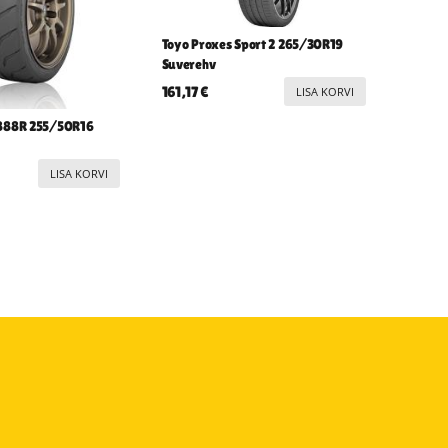
Toyo Proxes Sport 2 265/30R19
Suverehv
161,17
€
LISA KORVI
R888R 255/50R16
LISA KORVI