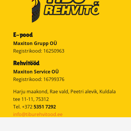
E-pood
Maxiton Grupp OÜ
Registrikood: 16250963
Rehvitööd
Maxiton Service OÜ
Registrikood: 16799376
Harju maakond, Rae vald, Peetri alevik, Kuldala
tee 11-11, 75312
Tel. +372
5351 7292
info@tiburehvitood.ee
Mobiilne rehvivahetus
on teenus, kus meie