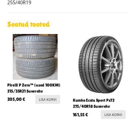
255/40R19
Seotud tooted
Pirelli P Zero™ (used 100KM)
315/35R21 Suverehv
205,00
€
LISA KORVI
Kumho Ecsta Sport Ps72
275/40R18 Suverehv
161,55
€
LISA KORVI