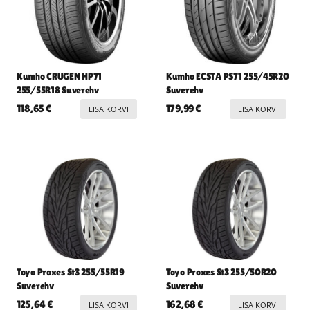
Kumho CRUGEN HP71
Kumho ECSTA PS71 255/45R20
255/55R18 Suverehv
Suverehv
118,65
€
179,99
€
LISA KORVI
LISA KORVI
Toyo Proxes St3 255/55R19
Toyo Proxes St3 255/50R20
Suverehv
Suverehv
125,64
€
162,68
€
LISA KORVI
LISA KORVI