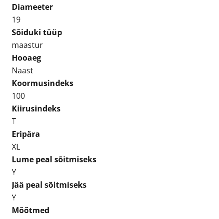
Diameeter
19
Sõiduki tüüp
maastur
Hooaeg
Naast
Koormusindeks
100
Kiirusindeks
T
Eripära
XL
Lume peal sõitmiseks
Y
Jää peal sõitmiseks
Y
Mõõtmed