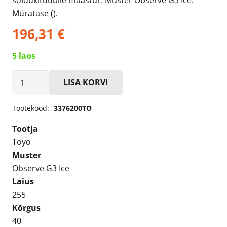
Müratase ().
196,31
€
5 laos
Toyo
LISA KORVI
Observe
G3
Tootekood:
3376200TO
Ice
Tootja
255/40R19
Toyo
Naast
Muster
kogus
Observe G3 Ice
Laius
255
Kõrgus
40