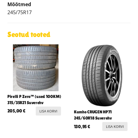
Mõõtmed
245/75R17
Seotud tooted
Pirelli P Zero™ (used 100KM)
315/35R21 Suverehv
205,00
€
LISA KORVI
Kumho CRUGEN HP71
245/60R18 Suverehv
130,95
€
LISA KORVI