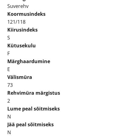
Suverehv
Koormusindeks
121/118
Kiirusindeks
S
Kütusekulu
F
Märghaardumine
E
Välismüra
73
Rehvimüra märgistus
2
Lume peal sõitmiseks
N
Jää peal sõitmiseks
N