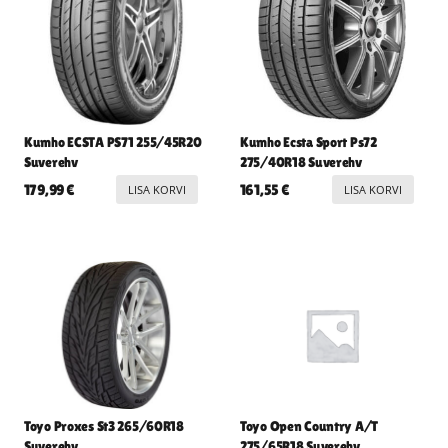
Kumho ECSTA PS71 255/45R20
Kumho Ecsta Sport Ps72
Suverehv
275/40R18 Suverehv
179,99
€
161,55
€
LISA KORVI
LISA KORVI
Toyo Proxes St3 265/60R18
Toyo Open Country A/T
Suverehv
275/65R18 Suverehv