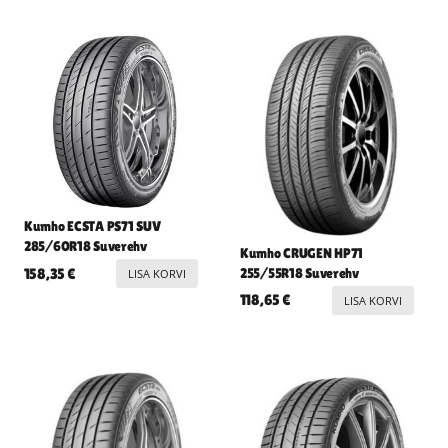
Kumho ECSTA PS71 SUV
285/60R18 Suverehv
Kumho CRUGEN HP71
255/55R18 Suverehv
158,35
€
LISA KORVI
118,65
€
LISA KORVI