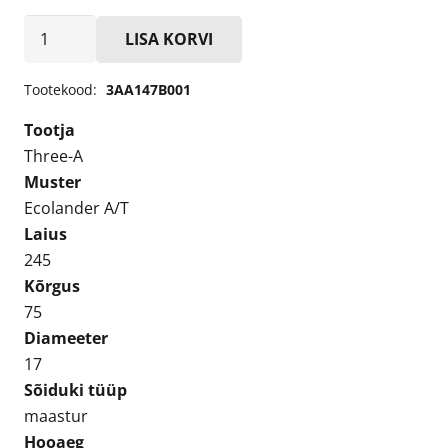
Three-
LISA KORVI
A
Ecolander
Tootekood:
3AA147B001
A/T
Tootja
245/75R17
Three-A
Suverehv
Muster
kogus
Ecolander A/T
Laius
245
Kõrgus
75
Diameeter
17
Sõiduki tüüp
maastur
Hooaeg