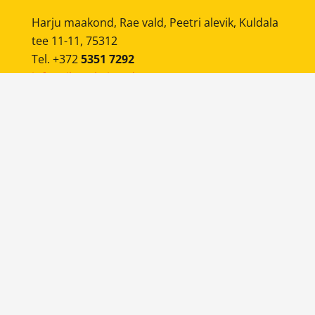
Harju maakond, Rae vald, Peetri alevik, Kuldala
tee 11-11, 75312
Tel. +372
5351 7292
info@tiburehvitood.ee
Mobiilne rehvivahetus
on teenus, kus meie
sõidame mobiilse rehvivahetusautoga kliendi
juurde ning teostame soovitud tööd.
BRONEERI AEG
© 2024-2026
Tibu Rehvitööd
KODULEHE TEGEMINE