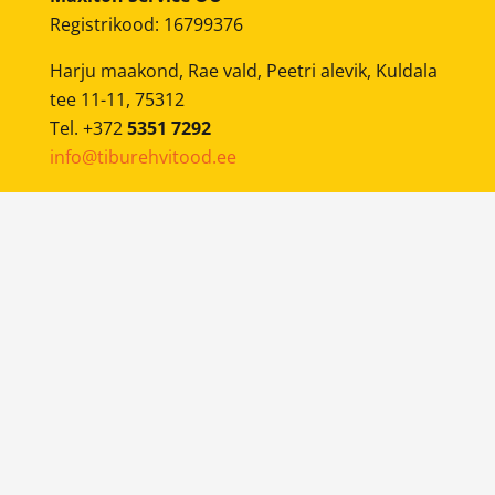
Registrikood: 16799376
Harju maakond, Rae vald, Peetri alevik, Kuldala
tee 11-11, 75312
Tel. +372
5351 7292
info@tiburehvitood.ee
Mobiilne rehvivahetus
on teenus, kus meie
sõidame mobiilse rehvivahetusautoga kliendi
juurde ning teostame soovitud tööd.
BRONEERI AEG
© 2024-2026
Tibu Rehvitööd