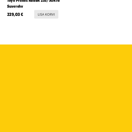
Toyo Proxes R888R 255/50R16
Suverehv
229,03
€
LISA KORVI