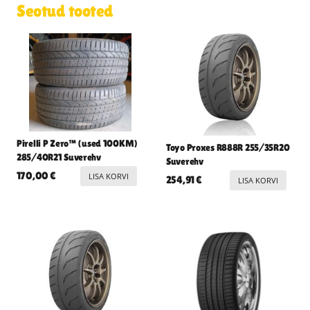
Seotud tooted
Pirelli P Zero™ (used 100KM)
Toyo Proxes R888R 255/35R20
285/40R21 Suverehv
Suverehv
170,00
€
LISA KORVI
254,91
€
LISA KORVI