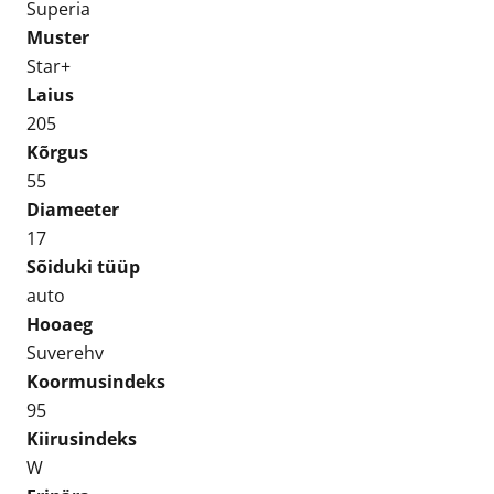
kogus
Superia
Muster
Star+
Laius
205
Kõrgus
55
Diameeter
17
Sõiduki tüüp
auto
Hooaeg
Suverehv
Koormusindeks
95
Kiirusindeks
W