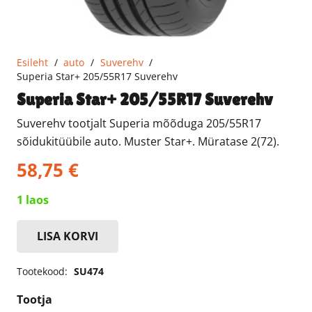
Esileht
/
auto
/
Suverehv
/
Superia Star+ 205/55R17 Suverehv
Superia Star+ 205/55R17 Suverehv
Suverehv tootjalt Superia mõõduga 205/55R17
sõidukitüübile auto. Muster Star+. Müratase 2(72).
58,75
€
1 laos
LISA KORVI
Superia
Star+
Tootekood:
SU474
205/55R17
Suverehv
Tootja