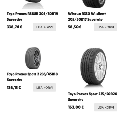
Toyo Proxes R888R 305/30R19
Winrun R330 W-silent
Suverehv
205/50R17 Suverehv
338,74
€
58,50
€
LISA KORVI
LISA KORVI
Toyo Proxes Sport 2 235/45R18
Suverehv
126,15
€
LISA KORVI
Toyo Proxes Sport 235/50R20
Suverehv
163,00
€
LISA KORVI