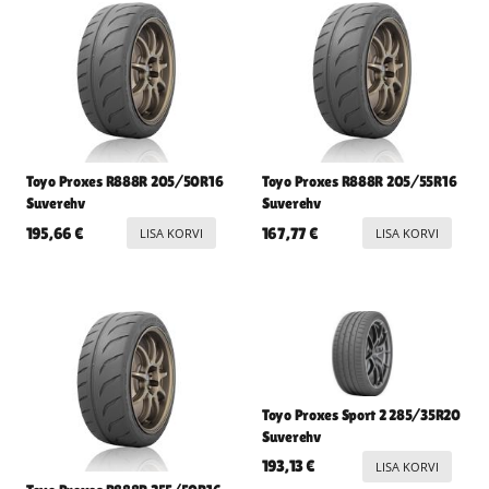
Toyo Proxes R888R 205/50R16
Toyo Proxes R888R 205/55R16
Suverehv
Suverehv
195,66
€
167,77
€
LISA KORVI
LISA KORVI
Toyo Proxes Sport 2 285/35R20
Suverehv
193,13
€
LISA KORVI