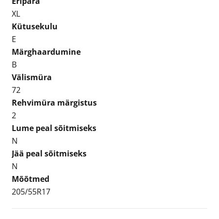
Eripära
XL
Kütusekulu
E
Märghaardumine
B
Välismüra
72
Rehvimüra märgistus
2
Lume peal sõitmiseks
N
Jää peal sõitmiseks
N
Mõõtmed
205/55R17