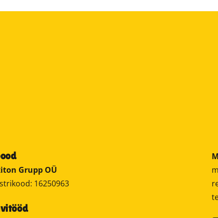
pood
M
m
iton Grupp OÜ
r
strikood: 16250963
t
vitööd