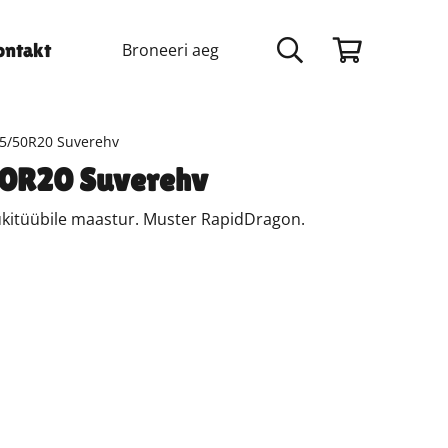
Broneeri aeg
ontakt
55/50R20 Suverehv
50R20 Suverehv
ukitüübile maastur. Muster RapidDragon.