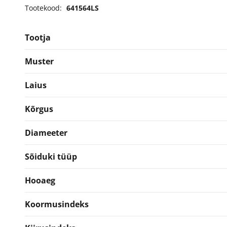
255/50R20
Tootekood:
641564LS
Suverehv
kogus
Tootja
Muster
Laius
Kõrgus
Diameeter
Sõiduki tüüp
Hooaeg
Koormusindeks