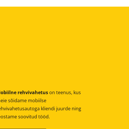
obiilne rehvivahetus
on teenus, kus
eie sõidame mobiilse
ehvivahetusautoga kliendi juurde ning
eostame soovitud tööd.