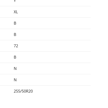
Y
XL
B
B
72
B
N
N
255/50R20