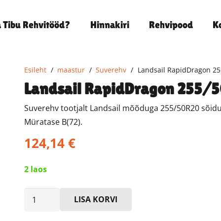
a Tibu Rehvitööd?
Hinnakiri
Rehvipood
K
Esileht
/
maastur
/
Suverehv
/
Landsail RapidDragon 2
Landsail RapidDragon 255/
Suverehv tootjalt Landsail mõõduga 255/50R20 sõid
Müratase B(72).
124,14
€
2 laos
Landsail
LISA KORVI
RapidDragon