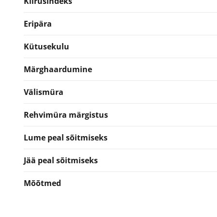
Kiirusindeks
Eripära
Kütusekulu
Märghaardumine
Välismüra
Rehvimüra märgistus
Lume peal sõitmiseks
Jää peal sõitmiseks
Mõõtmed