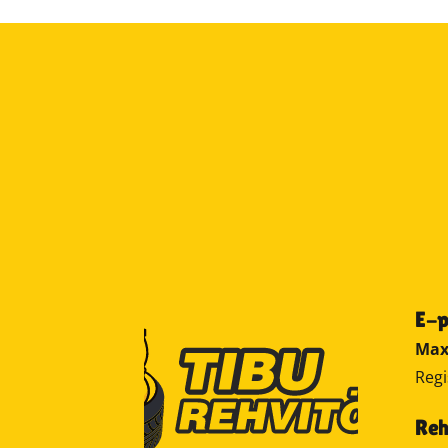
E-
Max
Regi
Reh