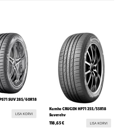
PS71 SUV 285/60R18
Kumho CRUGEN HP71 255/55R18
LISA KORVI
Suverehv
118,65
€
LISA KORVI