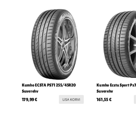
Kumho ECSTA PS71 255/45R20
Kumho Ecsta Sport Ps
Suverehv
Suverehv
179,99
€
161,55
€
LISA KORVI