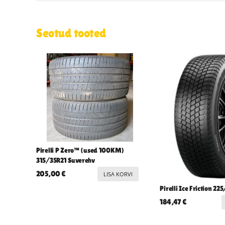
Seotud tooted
Pirelli P Zero™ (used 100KM)
315/35R21 Suverehv
205,00
€
LISA KORVI
Pirelli Ice Friction 2
184,47
€