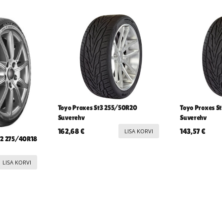
Toyo Proxes St3 255/50R20
Toyo Proxes S
Suverehv
Suverehv
162,68
€
143,57
€
LISA KORVI
72 275/40R18
LISA KORVI