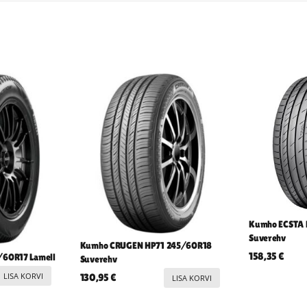
Kumho ECSTA 
Suverehv
Kumho CRUGEN HP71 245/60R18
158,35
€
25/60R17 Lamell
Suverehv
LISA KORVI
130,95
€
LISA KORVI