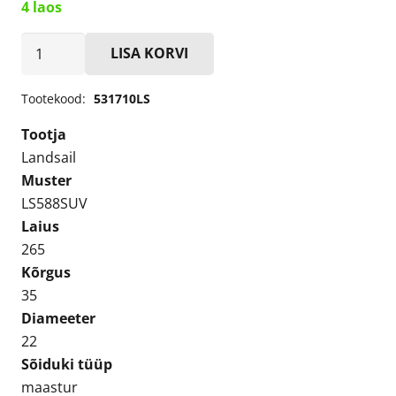
4 laos
Landsail
LISA KORVI
LS588SUV
265/35R22
Tootekood:
531710LS
Suverehv
Tootja
kogus
Landsail
Muster
LS588SUV
Laius
265
Kõrgus
35
Diameeter
22
Sõiduki tüüp
maastur