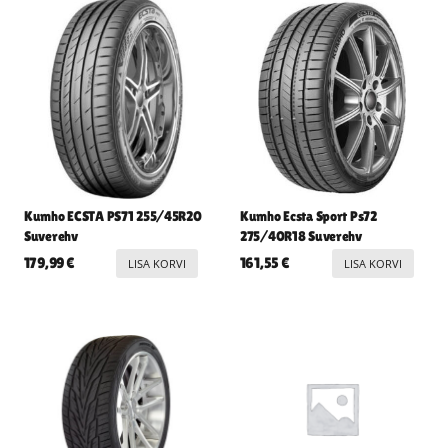
Kumho ECSTA PS71 255/45R20
Kumho Ecsta Sport Ps72
Suverehv
275/40R18 Suverehv
179,99
€
161,55
€
LISA KORVI
LISA KORVI