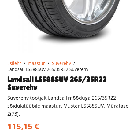
Esileht
/
maastur
/
Suverehv
/
Landsail LS588SUV 265/35R22 Suverehv
Landsail LS588SUV 265/35R22
Suverehv
Suverehv tootjalt Landsail mõõduga 265/35R22
sõidukitüübile maastur. Muster LS588SUV. Müratase
2(73).
115,15
€