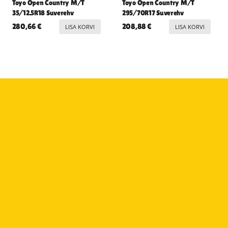
Toyo Open Country M/T
Toyo Open Country M/T
35/12.5R18 Suverehv
295/70R17 Suverehv
280,66
€
208,88
€
LISA KORVI
LISA KORVI