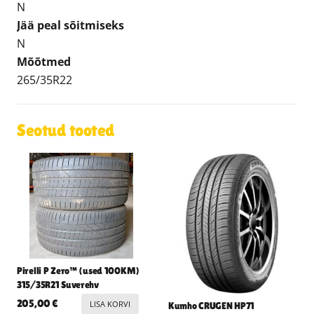
N
Jää peal sõitmiseks
N
Mõõtmed
265/35R22
Seotud tooted
Pirelli P Zero™ (used 100KM)
315/35R21 Suverehv
205,00
€
LISA KORVI
Kumho CRUGEN HP71