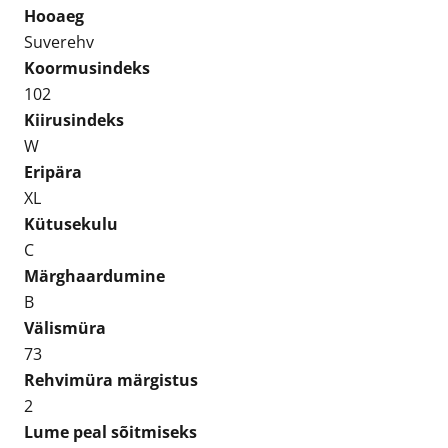
Hooaeg
Suverehv
Koormusindeks
102
Kiirusindeks
W
Eripära
XL
Kütusekulu
C
Märghaardumine
B
Välismüra
73
Rehvimüra märgistus
2
Lume peal sõitmiseks