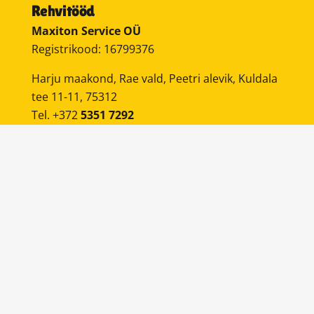
Rehvitööd
Maxiton Service OÜ
Registrikood: 16799376
Harju maakond, Rae vald, Peetri alevik, Kuldala
tee 11-11, 75312
Tel. +372
5351 7292
info@tiburehvitood.ee
Mobiilne rehvivahetus
on teenus, kus meie
sõidame mobiilse rehvivahetusautoga kliendi
juurde ning teostame soovitud tööd.
BRONEERI AEG