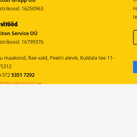
iton Grupp OÜ
r
strikood: 16250963
t
vitööd
iton Service OÜ
strikood: 16799376
u maakond, Rae vald, Peetri alevik, Kuldala tee 11-
75312
 +372
5351 7292
@tiburehvitood.ee
© 2024-2026
Tibu Rehvitööd
KODULEHE TEGEMINE