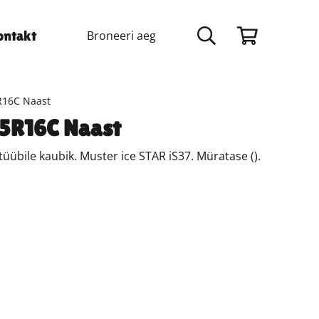
Broneeri aeg
ontakt
5R16C Naast
75R16C Naast
übile kaubik. Muster ice STAR iS37. Müratase ().