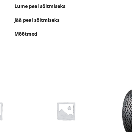
Lume peal sõitmiseks
Jää peal sõitmiseks
Mõõtmed