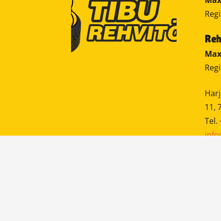
Max
Regi
Reh
Max
Regi
Harj
11, 
Tel.
info