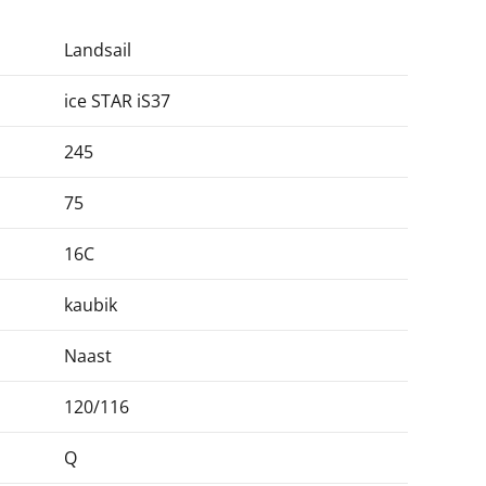
Landsail
ice STAR iS37
245
75
16C
kaubik
Naast
120/116
Q