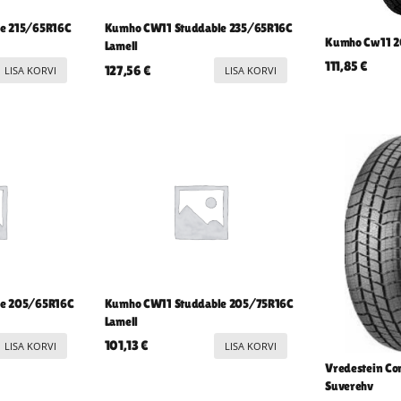
e 215/65R16C
Kumho CW11 Studdable 235/65R16C
Kumho Cw11 2
Lamell
111,85
€
127,56
€
LISA KORVI
LISA KORVI
le 205/65R16C
Kumho CW11 Studdable 205/75R16C
Lamell
101,13
€
LISA KORVI
LISA KORVI
Vredestein Co
Suverehv