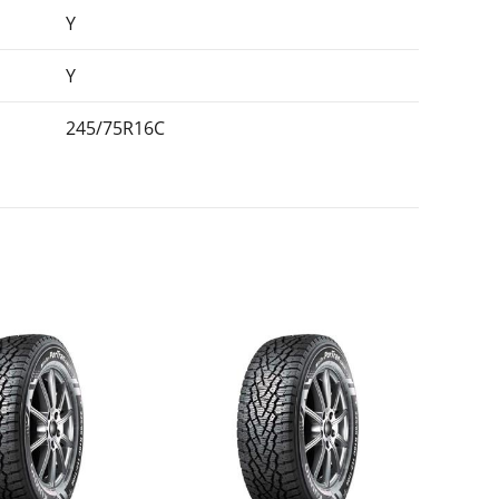
Y
Y
245/75R16C