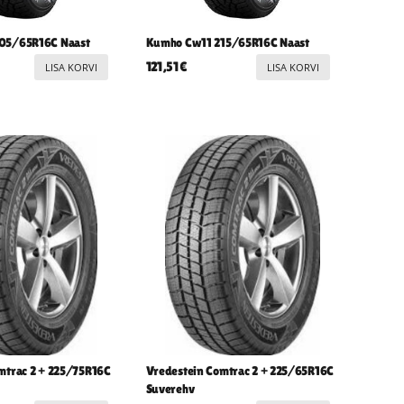
05/65R16C Naast
Kumho Cw11 215/65R16C Naast
121,51
€
LISA KORVI
LISA KORVI
mtrac 2 + 225/75R16C
Vredestein Comtrac 2 + 225/65R16C
Suverehv