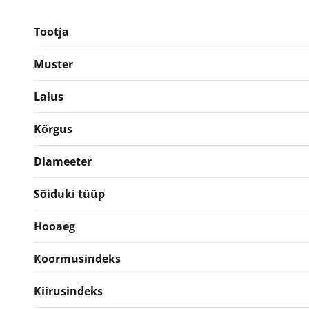
iS37
245/75R16C
Tootja
Naast
kogus
Muster
Laius
Kõrgus
Diameeter
Sõiduki tüüp
Hooaeg
Koormusindeks
Kiirusindeks