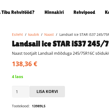
a Tibu Rehvitööd?
Hinnakiri
Rehvipood
K
Esileht
/
kaubik
/
Naast
/
Landsail ice STAR iS37 245/7
Landsail ice STAR iS37 245/
Naast tootjalt Landsail mõõduga 245/75R16C sõidukitü
138,36
€
4 laos
Landsail
LISA KORVI
ice
STAR
Tootekood:
13989LS