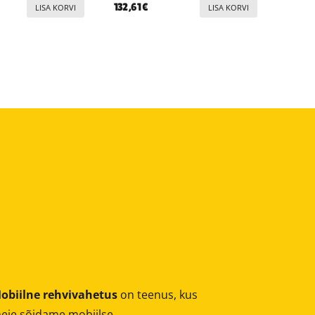
132,61
€
LISA KORVI
LISA KORVI
obiilne rehvivahetus
on teenus, kus
eie sõidame mobiilse