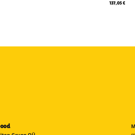
137,05
€
pood
M
m