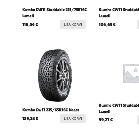
Kumho CW11 Studdable 215/75R16C
Kumho CW11 Studdabl
Lamell
Lamell
116,54
€
106,69
€
LISA KORVI
Kumho CW11 Studdab
Kumho Cw11 235/65R16C Naast
Lamell
139,38
€
LISA KORVI
99,27
€