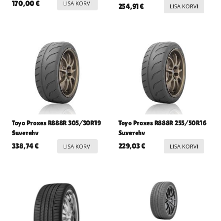
170,00
€
LISA KORVI
254,91
€
LISA KORVI
Toyo Proxes R888R 305/30R19
Toyo Proxes R888R 255/50R16
Suverehv
Suverehv
338,74
€
229,03
€
LISA KORVI
LISA KORVI