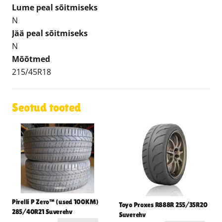
Lume peal sõitmiseks
N
Jää peal sõitmiseks
N
Mõõtmed
215/45R18
Seotud tooted
Pirelli P Zero™ (used 100KM)
Toyo Proxes R888R 255/35R20
285/40R21 Suverehv
Suverehv