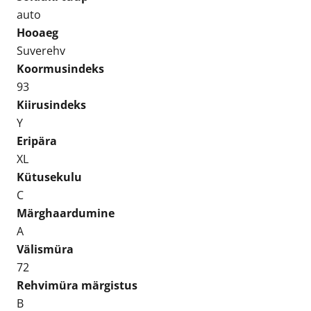
auto
Hooaeg
Suverehv
Koormusindeks
93
Kiirusindeks
Y
Eripära
XL
Kütusekulu
C
Märghaardumine
A
Välismüra
72
Rehvimüra märgistus
B