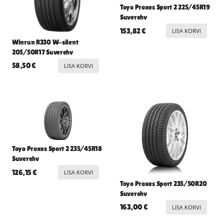
Toyo Proxes Sport 2 225/45R19
Suverehv
153,82
€
LISA KORVI
Winrun R330 W-silent
205/50R17 Suverehv
58,50
€
LISA KORVI
Toyo Proxes Sport 2 235/45R18
Suverehv
126,15
€
LISA KORVI
Toyo Proxes Sport 235/50R20
Suverehv
163,00
€
LISA KORVI