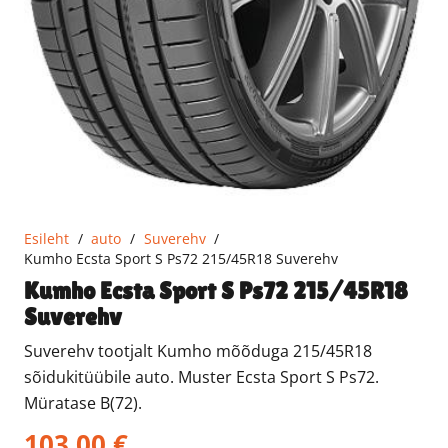
Esileht
/
auto
/
Suverehv
/
Kumho Ecsta Sport S Ps72 215/45R18 Suverehv
Kumho Ecsta Sport S Ps72 215/45R18
Suverehv
Suverehv tootjalt Kumho mõõduga 215/45R18
sõidukitüübile auto. Muster Ecsta Sport S Ps72.
Müratase B(72).
103,00
€