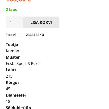
2 laos
Kumho
LISA KORVI
Ecsta
Sport
Tootekood:
2363153KU
S
Tootja
Ps72
Kumho
215/45R18
Muster
Suverehv
Ecsta Sport S Ps72
kogus
Laius
215
Kõrgus
45
Diameeter
18
Sõiduki tüüp