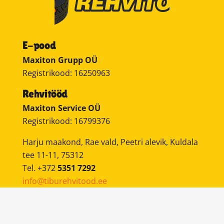
E-pood
Maxiton Grupp OÜ
Registrikood: 16250963
Rehvitööd
Maxiton Service OÜ
Registrikood: 16799376
Harju maakond, Rae vald, Peetri alevik, Kuldala
tee 11-11, 75312
Tel. +372
5351 7292
info@tiburehvitood.ee
Mobiilne rehvivahetus
on teenus, kus meie
sõidame mobiilse rehvivahetusautoga kliendi