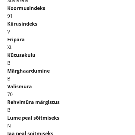
Suverehv
Koormusindeks
91
Kiirusindeks
V
Eripära
XL
Kütusekulu
B
Märghaardumine
B
Välismüra
70
Rehvimüra märgistus
B
Lume peal sõitmiseks
N
Jää peal sõitmiseks