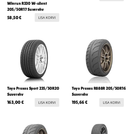
Winrun R330 W-silent
205/50R17 Suverehv
58,50
€
LISA KORVI
Toyo Proxes Sport 235/50R20
Toyo Proxes R888R 205/50R16
Suverehv
Suverehv
163,00
€
195,66
€
LISA KORVI
LISA KORVI