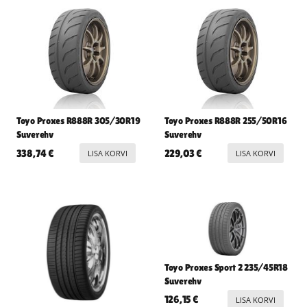
Toyo Proxes R888R 305/30R19
Toyo Proxes R888R 255/50R16
Suverehv
Suverehv
338,74
€
229,03
€
LISA KORVI
LISA KORVI
Toyo Proxes Sport 2 235/45R18
Suverehv
126,15
€
LISA KORVI