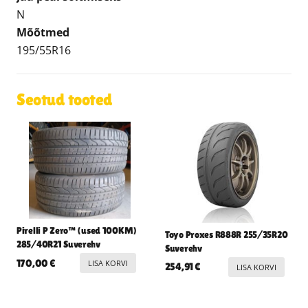
N
Mõõtmed
195/55R16
Seotud tooted
Pirelli P Zero™ (used 100KM)
Toyo Proxes R888R 255/35R20
285/40R21 Suverehv
Suverehv
170,00
€
LISA KORVI
254,91
€
LISA KORVI