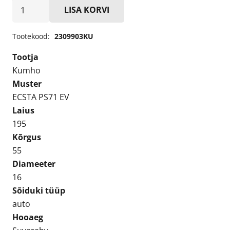
Kumho
LISA KORVI
ECSTA
PS71
Tootekood:
2309903KU
EV
Tootja
195/55R16
Kumho
Suverehv
Muster
kogus
ECSTA PS71 EV
Laius
195
Kõrgus
55
Diameeter
16
Sõiduki tüüp
auto
Hooaeg