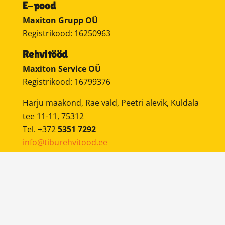
E-pood
Maxiton Grupp OÜ
Registrikood: 16250963
Rehvitööd
Maxiton Service OÜ
Registrikood: 16799376
Harju maakond, Rae vald, Peetri alevik, Kuldala
tee 11-11, 75312
Tel. +372
5351 7292
info@tiburehvitood.ee
Mobiilne rehvivahetus
on teenus, kus meie
sõidame mobiilse rehvivahetusautoga kliendi
juurde ning teostame soovitud tööd.
BRONEERI AEG